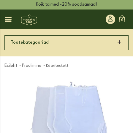
Kõik taimed -20% soodsamad!
Tootekategooriad
Esileht
Pruulimine
>
> Käärituskott