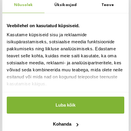
Nõusolek
Üksikasjad
Teave
Veebilehel on kasutatud küpsiseid.
Sulle võib ka huvi pakkuda:
Kasutame küpsiseid sisu ja reklaamide
isikupärastamiseks, sotsiaalse meedia funktsioonide
pakkumiseks ning liikluse analüüsimiseks. Edastame
teavet selle kohta, kuidas meie saiti kasutate, ka oma
sotsiaalse meedia, reklaami- ja analüüsipartneritele, kes
võivad seda kombineerida muu teabega, mida olete neile
esitanud või mida nad on kogunud teiepoolse teenuste
kasutamise käigus.
Luba kõik
Pärmikomplekt Presto
Veinipärm universaalne
9.50
4.20
€
€
laos
laos
Kohanda