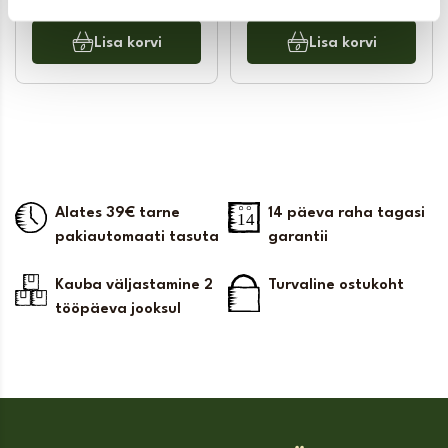
Lisa korvi
Lisa korvi
Alates 39€ tarne
14 päeva raha tagasi
pakiautomaati tasuta
garantii
Kauba väljastamine 2
Turvaline ostukoht
tööpäeva jooksul