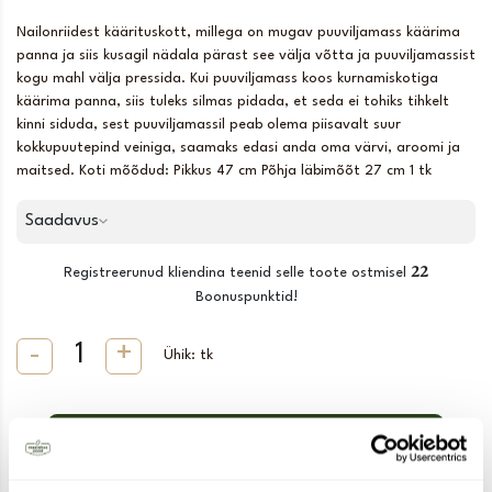
Nailonriidest käärituskott, millega on mugav puuviljamass käärima
panna ja siis kusagil nädala pärast see välja võtta ja puuviljamassist
kogu mahl välja pressida. Kui puuviljamass koos kurnamiskotiga
käärima panna, siis tuleks silmas pidada, et seda ei tohiks tihkelt
kinni siduda, sest puuviljamassil peab olema piisavalt suur
kokkupuutepind veiniga, saamaks edasi anda oma värvi, aroomi ja
maitsed. Koti mõõdud: Pikkus 47 cm Põhja läbimõõt 27 cm 1 tk
Saadavus
22
Registreerunud kliendina teenid selle toote ostmisel
Boonuspunktid!
Ühik: tk
Lisa korvi