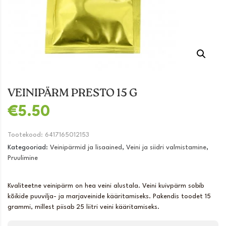
VEINIPÄRM PRESTO 15 G
€
5.50
Tootekood:
6417165012153
Kategooriad:
Veinipärmid ja lisaained
,
Veini ja siidri valmistamine
,
Pruulimine
Kvaliteetne veinipärm on hea veini alustala. Veini kuivpärm sobib
kõikide puuvilja- ja marjaveinide kääritamiseks. Pakendis toodet 15
grammi, millest piisab 25 liitri veini kääritamiseks.