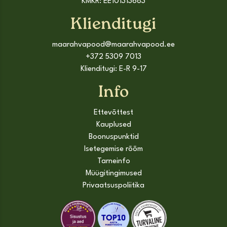
KMKR: EE101313683
Klienditugi
maarahvapood@maarahvapood.ee
+372 5309 7013
Klienditugi: E-R 9-17
Info
Ettevõttest
Kauplused
Boonuspunktid
Isetegemise rõõm
Tarneinfo
Müügitingimused
Privaatsuspoliitika