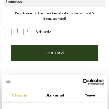
Saadavus
5
Registreerunud kliendina teenid selle toote ostmisel
Boonuspunktid!
Ühik: pakk
Lisa korvi
Täpsem kirjeldus
Nõusolek
Üksikasjad
Teave
Sulle võib ka huvi pakkuda: