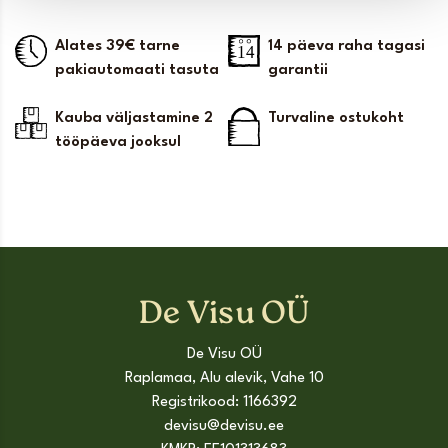
Alates 39€ tarne
14 päeva raha tagasi
pakiautomaati tasuta
garantii
Kauba väljastamine 2
Turvaline ostukoht
tööpäeva jooksul
De Visu OÜ
De Visu OÜ
Raplamaa, Alu alevik, Vahe 10
Registrikood: 1166392
devisu@devisu.ee