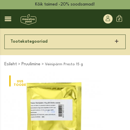
Kõik taimed -20% soodsamad!
Tootekategooriad
Esileht
Pruulimine
>
> Veinipärm Presto 15 g
UUS
TOODE