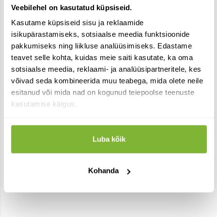
Veebilehel on kasutatud küpsiseid.
Kasutame küpsiseid sisu ja reklaamide
isikupärastamiseks, sotsiaalse meedia funktsioonide
pakkumiseks ning liikluse analüüsimiseks. Edastame
teavet selle kohta, kuidas meie saiti kasutate, ka oma
sotsiaalse meedia, reklaami- ja analüüsipartneritele, kes
võivad seda kombineerida muu teabega, mida olete neile
esitanud või mida nad on kogunud teiepoolse teenuste
kasutamise käigus.
Käärimisnõu 30 l ( Rootsi)
Kääritussuhkur 1kg
27.00
9.00
€
€
laos
laos
Luba kõik
Lisa korvi
Lisa korvi
Kohanda