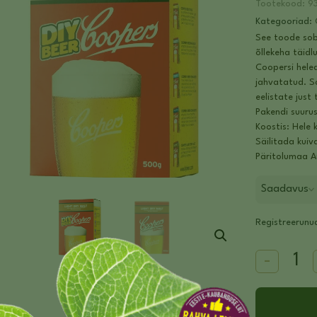
Tootekood:
9
Kategooriad:
See toode sob
õllekeha täidl
Coopersi hele
jahvatatud. So
eelistate just
Pakendi suuru
Koostis: Hele k
Säilitada kuiv
Päritolumaa A
Saadavus
Registreerunud