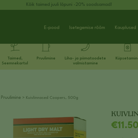
Kõik taimed juuli lõpuni -20% soodsamad!
E-pood
Isetegemise rõõm
Kauplused
Taimed,
Pruulimine
Liha- ja piimatoodete
Küpsetamin
Seemnekartul
valmistamine
Pruulimine
>
> Kuivlinnased Coopers, 500g
KUIVLI
€
11.5