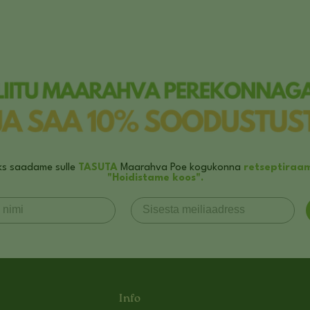
ks saadame sulle
TASUTA
Maarahva Poe kogukonna
retseptiraa
"Hoidistame koos".
Info