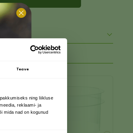
Teave
T
pakkumiseks ning liikluse
meedia, reklaami- ja
või mida nad on kogunud