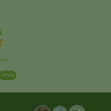
matu
LIITUN