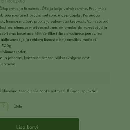
310441002480
Õllepärmid ja lisaained
,
Õlle ja kalja valmistamine
,
Pruulimine
ib suurepäraselt pruulimisel suhkru asendajaks. Parandab
ust, linnase maitset pruulis ja vahumütsi kestvust. Valmistatud
dast odralinnase maltoosast, mis on omakorda kuivatatud ja
ovitame kasutada kõikide õllestiilide pruulimise juures, kui
 täidlasemat ja ja rohkem linnaste iseloomulikku maitset.
s 500g
uivlinnas (oder)
as ja jahedas, kaitstuna otsese päikesevalguse eest.
ustraalia.
11
 kliendina teenid selle toote ostmisel
Boonuspunktid!
Ühik:
Lisa korvi