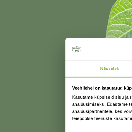
T
Su
Nõusolek
Veebilehel on kasutatud küp
Kasutame küpsiseid sisu ja r
analüüsimiseks. Edastame tea
analüüsipartneritele, kes võ
teiepoolse teenuste kasutami