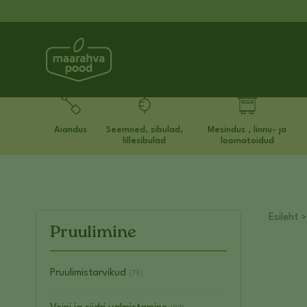
Aiandus
Seemned, sibulad,
Mesindus , linnu- ja
lillesibulad
loomatoidud
Esileht
Pruulimine
Pruulimistarvikud
(75)