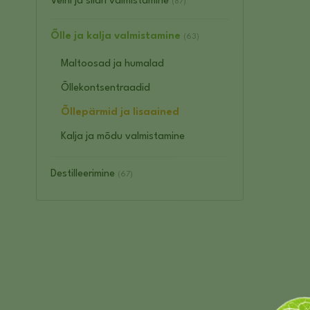
Veini ja siidri valmistamine
(87)
Õlle ja kalja valmistamine
(63)
Maltoosad ja humalad
Õllekontsentraadid
Õllepärmid ja lisaained
Kalja ja mõdu valmistamine
Destilleerimine
(67)