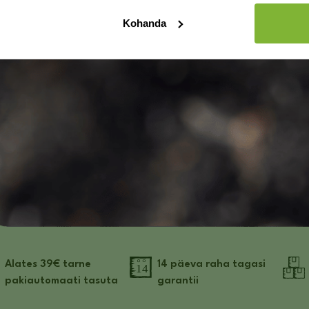
SOOVIN SOODUSTUST
Kohanda
Õlle valmistamise kontsentraat
Õllevalmistamise
Thomas Coopers Golden Crown
stardikomplekt Coop
EI SOOVI.
Lager 1,7kg
Box, 23 L
30.00
90.00
€
€
laos
laos
Lisa korvi
Lisa korv
Alates 39€ tarne
14 päeva raha tagasi
pakiautomaati tasuta
garantii