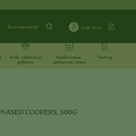
Search for:
Boonuspunktid
Logi sisse
e
Köök, väliköök ja
Hoidistamine,
Taluturg
grillimine
säilitamine, taara
NNASED COOPERS, 500G
0