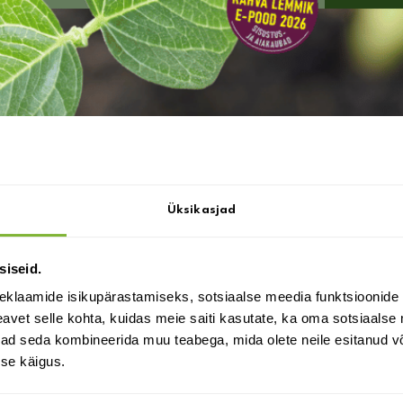
äpsem kirjeldus
lle võib ka huvi pakkuda:
Soovid saada
Üksikasjad
soodustust?
siseid.
eklaamide isikupärastamiseks, sotsiaalse meedia funktsioonide 
vet selle kohta, kuidas meie saiti kasutate, ka oma sotsiaalse 
ivad seda kombineerida muu teabega, mida olete neile esitanud 
se käigus.