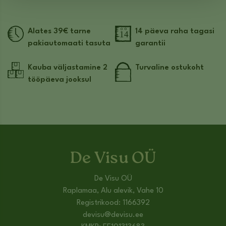
Alates 39€ tarne
14 päeva raha tagasi
pakiautomaati tasuta
garantii
Kauba väljastamine 2
Turvaline ostukoht
tööpäeva jooksul
De Visu OÜ
De Visu OÜ
Raplamaa, Alu alevik, Vahe 10
Registrikood: 1166392
devisu@devisu.ee