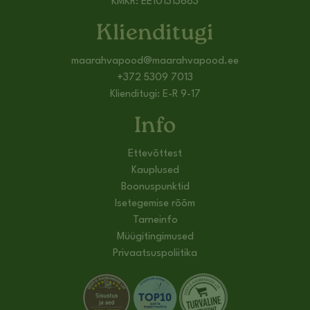
KMKR: EE101313683
Klienditugi
maarahvapood@maarahvapood.ee
+372 5309 7013
Klienditugi: E-R 9-17
Info
Ettevõttest
Kauplused
Boonuspunktid
Isetegemise rõõm
Tarneinfo
Müügitingimused
Privaatsuspoliitika