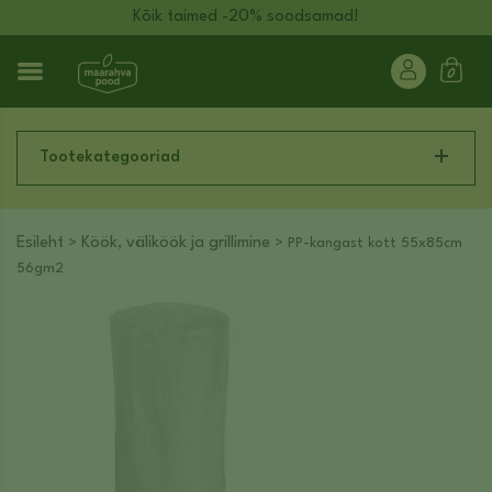
Kõik taimed -20% soodsamad!
Tootekategooriad
Esileht
Köök, väliköök ja grillimine
>
> PP-kangast kott 55x85cm
56gm2