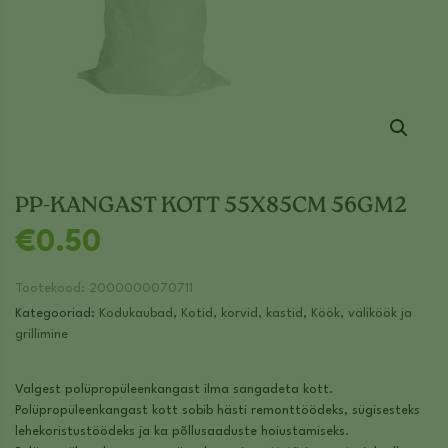
PP-KANGAST KOTT 55X85CM 56GM2
€
0.50
Tootekood:
2000000070711
Kategooriad:
Kodukaubad
,
Kotid, korvid, kastid
,
Köök, väliköök ja
grillimine
Valgest polüpropüleenkangast ilma sangadeta kott.
Polüpropüleenkangast kott sobib hästi remonttöödeks, sügisesteks
lehekoristustöödeks ja ka põllusaaduste hoiustamiseks.