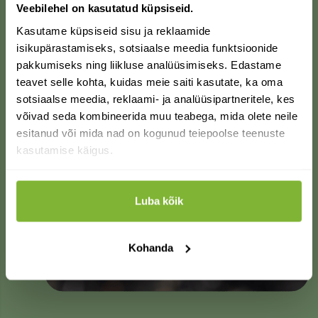
Veebilehel on kasutatud küpsiseid.
Kasutame küpsiseid sisu ja reklaamide
Soovid saada
isikupärastamiseks, sotsiaalse meedia funktsioonide
pakkumiseks ning liikluse analüüsimiseks. Edastame
soodustust?
teavet selle kohta, kuidas meie saiti kasutate, ka oma
sotsiaalse meedia, reklaami- ja analüüsipartneritele, kes
võivad seda kombineerida muu teabega, mida olete neile
esitanud või mida nad on kogunud teiepoolse teenuste
SOOVIN SOODUSTUST
kasutamise käigus.
Hauaküünal 60h
Värvitablett roheline
2tk/pakk
4.00
€
EI SOOVI.
3.50
€
laos
Luba kõik
laos
Lisa korvi
Lisa korvi
Kohanda