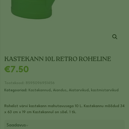
KASTEKANN 10L RETRO ROHELINE
€
7.50
Tootekood:
8595096951456
Kategooriad:
Kastekannud
,
Aiandus
,
Aiatarvikud, kastmistarvikud
Rohelist värvi kastekann mahutavusega 10 L. Kastekannu mõõdud 34
x 63 cm x 19 cm Kastekannul on sõel. 1 tk.
Saadavus