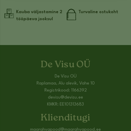
Kauba väljastamine 2
Turvaline ostukoht
tööpäeva jooksul
De Visu OÜ
De Visu OÜ
Raplamaa, Alu alevik, Vahe 10
Registrikood: 1166392
devisu@devisu.ee
KMKR: EE101313683
Klienditugi
maarahvapood@maarahvapood.ee