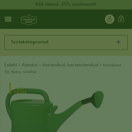
Kõik taimed -20% soodsamad!
Tootekategooriad
Esileht
Aiandus
Aiatarvikud, kastmistarvikud
>
>
> Kastekann
10L Retro roheline
UUS
TOODE