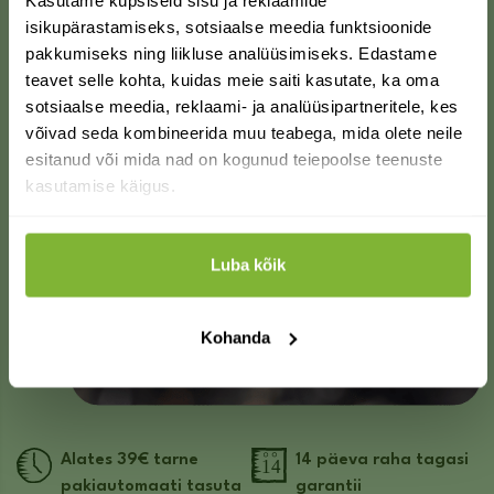
Soovid saada
isikupärastamiseks, sotsiaalse meedia funktsioonide
pakkumiseks ning liikluse analüüsimiseks. Edastame
soodustust?
teavet selle kohta, kuidas meie saiti kasutate, ka oma
sotsiaalse meedia, reklaami- ja analüüsipartneritele, kes
võivad seda kombineerida muu teabega, mida olete neile
Mikrobioloogiline väetis
BIOEFEKTS Biomix 500 g
esitanud või mida nad on kogunud teiepoolse teenuste
SOOVIN SOODUSTUST
kasutamise käigus.
4.60
€
laos
EI SOOVI.
Luba kõik
Lisa korvi
Kohanda
Alates 39€ tarne
14 päeva raha tagasi
pakiautomaati tasuta
garantii