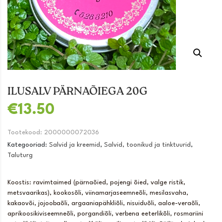
ILUSALV PÄRNAÕIEGA 20G
€
13.50
Tootekood:
2000000072036
Kategooriad:
Salvid ja kreemid
,
Salvid, toonikud ja tinktuurid
,
Taluturg
Koostis: ravimtaimed (pärnaõied, pojengi õied, valge ristik,
metsvaarikas), kookosõli, viinamarjaseemneõli, mesilasvaha,
kakaovõi, jojoobaõli, argaaniapähkliõli, nisuiduõli, aaloe-veraõli,
aprikoosikiviseemneõli, porgandiõli, verbena eeterlikõli, rosmariini