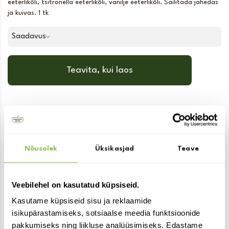
eeterlikõli, tsitronella eeterlikõli, vanilje eeterlikõli. Säilitada jahedas
ja kuivas. 1 tk
Saadavus
Teavita, kui laos
Sulle võib ka huvi pakkuda:
Nõusolek
Üksikasjad
Teave
Veebilehel on kasutatud küpsiseid.
Kasutame küpsiseid sisu ja reklaamide
isikupärastamiseks, sotsiaalse meedia funktsioonide
pakkumiseks ning liikluse analüüsimiseks. Edastame