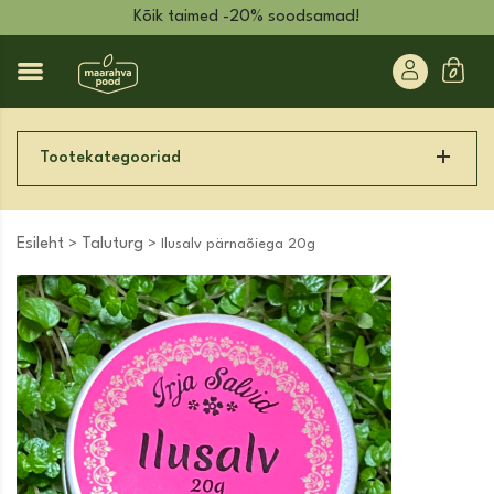
Kõik taimed -20% soodsamad!
Tootekategooriad
Esileht
Taluturg
>
> Ilusalv pärnaõiega 20g