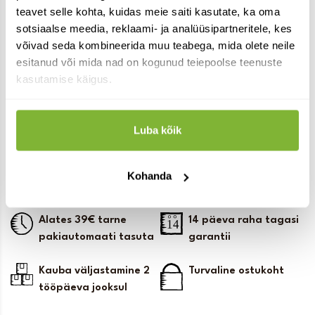
teavet selle kohta, kuidas meie saiti kasutate, ka oma
Kuusevaigusalv 25 g
Hanerasva salv 25g
sotsiaalse meedia, reklaami- ja analüüsipartneritele, kes
13.50
14.00
võivad seda kombineerida muu teabega, mida olete neile
€
€
esitanud või mida nad on kogunud teiepoolse teenuste
laos
laos
kasutamise käigus.
Lisa korvi
Lisa korvi
Luba kõik
Kohanda
Alates 39€ tarne
14 päeva raha tagasi
pakiautomaati tasuta
garantii
Kauba väljastamine 2
Turvaline ostukoht
tööpäeva jooksul