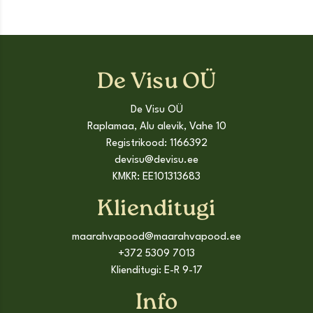
De Visu OÜ
De Visu OÜ
Raplamaa, Alu alevik, Vahe 10
Registrikood: 1166392
devisu@devisu.ee
KMKR: EE101313683
Klienditugi
maarahvapood@maarahvapood.ee
+372 5309 7013
Klienditugi: E-R 9-17
Info