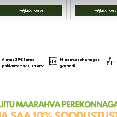
Lisa korvi
Lisa korv
Alates 39€ tarne
14 päeva raha tagasi
pakiautomaati tasuta
garantii