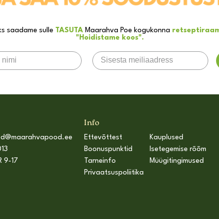
ks saadame sulle
TASUTA
Maarahva Poe kogukonna
retseptiraa
"Hoidistame koos".
Info
od@maarahvapood.ee
Ettevõttest
Kauplused
13
Boonuspunktid
Isetegemise rõõm
R 9-17
Tarneinfo
Müügitingimused
Privaatsuspoliitika