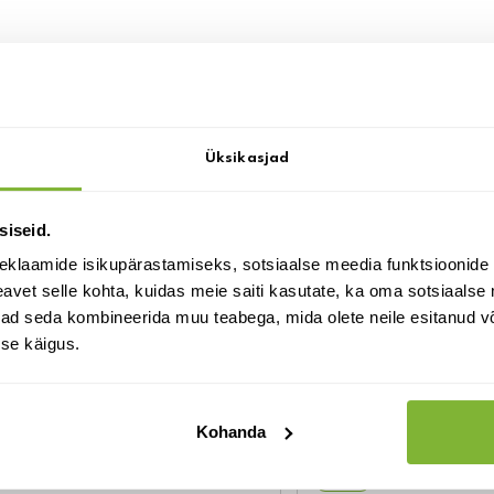
lle võib ka huvi pakkuda:
Üksikasjad
siseid.
eklaamide isikupärastamiseks, sotsiaalse meedia funktsioonide 
vet selle kohta, kuidas meie saiti kasutate, ka oma sotsiaalse 
ivad seda kombineerida muu teabega, mida olete neile esitanud 
se käigus.
Labidas terava otsaga
Kindad Maxfeel puute
9/10 hall
74.00
€
Kohanda
8.25
€
laos
laos