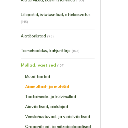
Aiatarvikud, kastmistarvikud
(163)
Lillepotid, istutusnõud, ettekasvatus
(145)
Aiatööriistad
(98)
Taimehooldus, kahjuritõrje
(103)
Mullad, väetised
(107)
Muud tooted
Aiamullad- ja multšid
Toataimede- ja külvimullad
Aiaväetised, aialubjad
Veeslahustuvad- ja vedelväetised
Orgaanilised- ja mikrobioloogilised