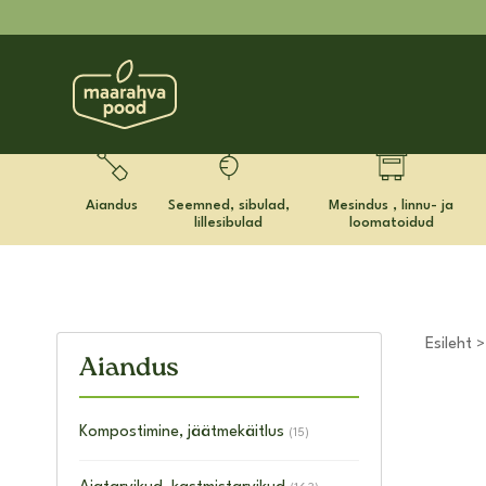
Aiandus
Seemned, sibulad,
Mesindus , linnu- ja
lillesibulad
loomatoidud
Esileht
Aiandus
Kompostimine, jäätmekäitlus
(15)