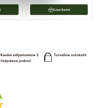
i
Lisa korvi
Kauba väljastamine 2
Turvaline ostukoht
tööpäeva jooksul