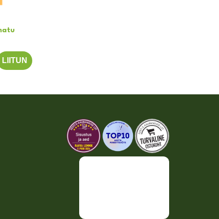
matu
LIITUN