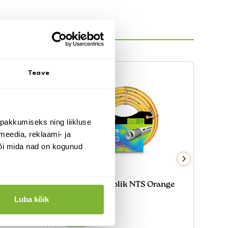
Teave
pakkumiseks ning liikluse
meedia, reklaami- ja
või mida nad on kogunud
tundlik
Universaalvoolik NTS Orange
Vill
5/8"-25m
9.9
€
Luba kõik
69.00
€
lao
laos