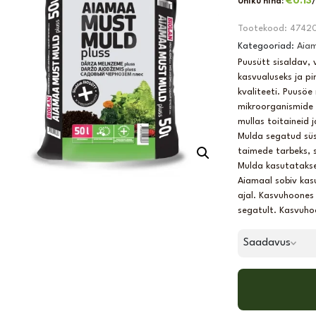
€
0.13
Ühiku hind:
/
Tootekood:
4742
Kategooriad:
Aiam
Puusütt sisaldav,
kasvualuseks ja p
kvaliteeti. Puusöe
mikroorganismide e
mullas toitaineid 
Mulda segatud süs
taimede tarbeks, 
Mulda kasutatakse
Aiamaal sobiv kas
ajal. Kasvuhoones
segatult. Kasvuho
Saadavus