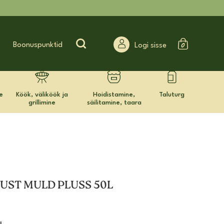
Search for:
Boonuspunktid
Logi sisse
e
Köök, väliköök ja
Hoidistamine,
Taluturg
grillimine
säilitamine, taara
UST MULD PLUSS 50L