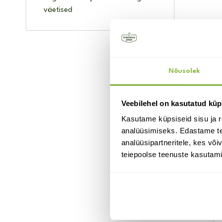
väetised
Su
Nõusolek
Veebilehel on kasutatud küp
Kasutame küpsiseid sisu ja r
analüüsimiseks. Edastame tea
analüüsipartneritele, kes võ
teiepoolse teenuste kasutami
k NTS Orange
Villagraanulid MÄÄ 1 kg
9.95
€
laos