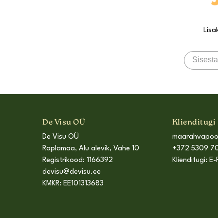
Lisa
De Visu OÜ
Klienditugi
De Visu OÜ
maarahvapo
Raplamaa, Alu alevik, Vahe 10
+372 5309 70
Registrikood: 1166392
Klienditugi: E-
devisu@devisu.ee
KMKR: EE101313683