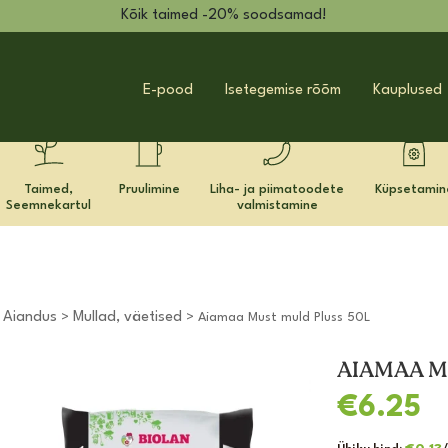
Kõik taimed -20% soodsamad!
E-pood
Isetegemise rõõm
Kauplused
Taimed,
Pruulimine
Liha- ja piimatoodete
Küpsetamin
Seemnekartul
valmistamine
Aiandus
Mullad, väetised
>
>
> Aiamaa Must muld Pluss 50L
AIAMAA M
€
6.25