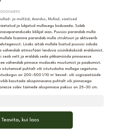
l
030006893
ullad- ja multšid
,
Aiandus
,
Mullad, väetised
 väetatud ja lubjatud mullasegu koduaeda. Sobib
innaseparanduseks kõikjal aias. Puusüsi parandab mulla
 mullale lisamine parandab mulla struktuuri ja aktiveerib
lutegevust. Lisaks aitab mullale lisatud puusüsi siduda
ja vähendab atmosfääri lenduva süsinikdioksiidi eraldumist.
i seob vett ja eraldab seda pikkamööda pinnasesse
see vähendab pinnase mudaseks muutumist ja paakumist.
 istutamisel puhtalt või istutuskoha mullaga segatuna.
utuskogus on 200–500 l/10 m² kevad- või sügisaiatööde
 võib kasutada aluspinnasena puhtalt või pinnasega
onesse sobiv taimede aluspinnase paksus on 25–30 cm.
Teavita, kui laos