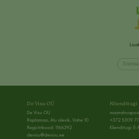
Lisa
De Visu OÜ
Klienditugi
De Visu OÜ
maarahvapo
Raplamaa, Alu alevik, Vahe 10
+372 5309 70
Registrikood: 1166392
Klienditugi: E-
devisu@devisu.ee