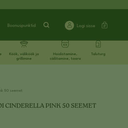
Search for:
Boonuspunktid
Logi sisse
e
Köök, väliköök ja
Hoidistamine,
Taluturg
grillimine
säilitamine, taara
ink 50 seemet
I CINDERELLA PINK 50 SEEMET