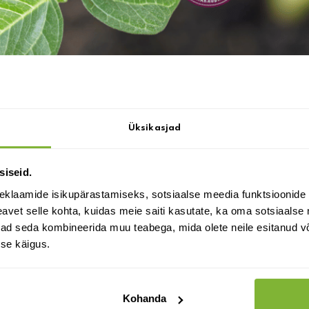
äpsem kirjeldus
lle võib ka huvi pakkuda:
Soovid saada
Üksikasjad
soodustust?
siseid.
eklaamide isikupärastamiseks, sotsiaalse meedia funktsioonide 
vet selle kohta, kuidas meie saiti kasutate, ka oma sotsiaalse 
ivad seda kombineerida muu teabega, mida olete neile esitanud 
se käigus.
SOOVIN SOODUSTUST
Aedlevkoi Cinderella Hot Pink
Kohanda
50 seemet