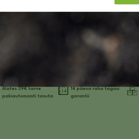
2.80
€
EI SOOVI.
laos
Lisa korvi
Alates 39€ tarne
14 päeva raha tagasi
pakiautomaati tasuta
garantii