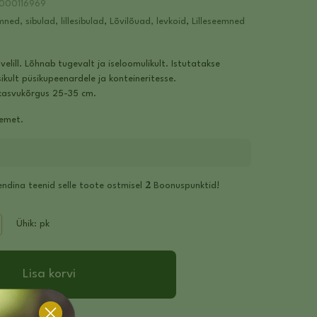
000116969
ned, sibulad, lillesibulad
,
Lõvilõuad, levkoid
,
Lilleseemned
velill. Lõhnab tugevalt ja iseloomulikult. Istutatakse
kult püsikupeenardele ja konteineritesse.
kasvukõrgus 25-35 cm.
eemet.
2
endina teenid selle toote ostmisel
Boonuspunktid!
Ühik: pk
Lisa korvi