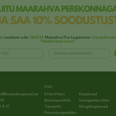
ks saadame sulle
TASUTA
Maarahva Poe kogukonna
retseptiraa
"Hoidistame koos".
Info
od@maarahvapood.ee
Ettevõttest
Kauplused
13
Boonuspunktid
Isetegemise rõõm
R 9-17
Tarneinfo
Müügitingimused
Privaatsuspoliitika