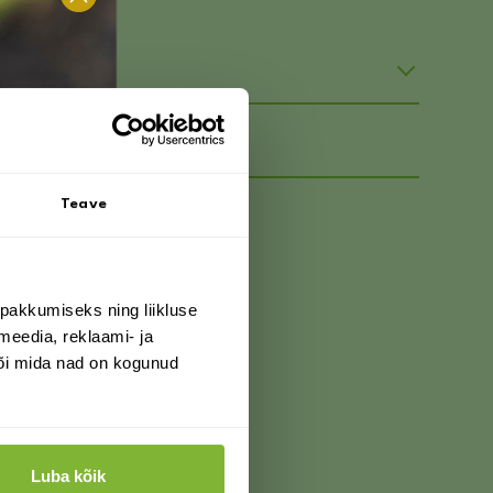
Teave
pakkumiseks ning liikluse
meedia, reklaami- ja
või mida nad on kogunud
Luba kõik