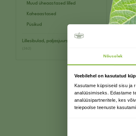
Muud üheaastased lilled
Kaheaastased
T
Püsikud
Su
Lillesibulad, paljasjuursed püsililled
(362)
Nõusolek
Veebilehel on kasutatud küp
Kasutame küpsiseid sisu ja r
analüüsimiseks. Edastame tea
analüüsipartneritele, kes võ
teiepoolse teenuste kasutami