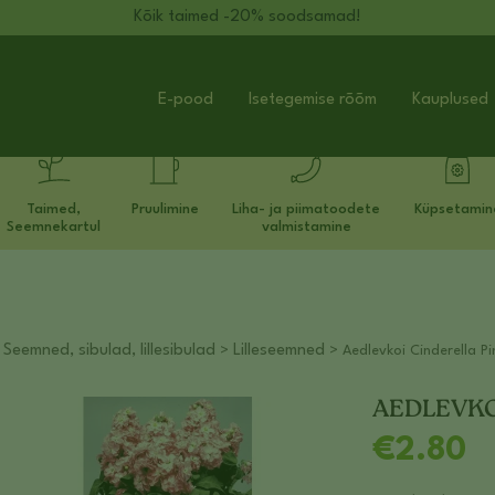
Kõik taimed -20% soodsamad!
E-pood
Isetegemise rõõm
Kauplused
Taimed,
Pruulimine
Liha- ja piimatoodete
Küpsetamin
Seemnekartul
valmistamine
Seemned, sibulad, lillesibulad
Lilleseemned
>
>
> Aedlevkoi Cinderella P
AEDLEVKO
€
2.80