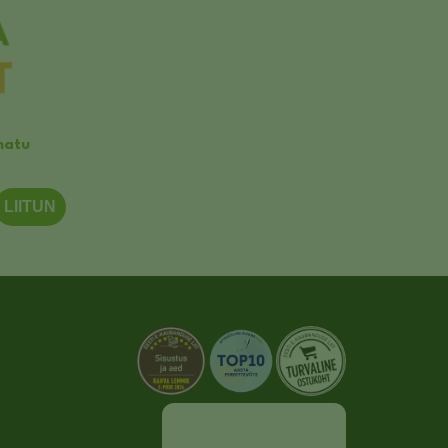
matu
LIITUN