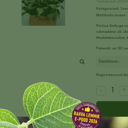
Tootekood:
2000
Kategooriad:
Seem
Matthiola incana
Püstise õisikuga su
rühmadena või üksi
Madalakasvuline, 
Pakendis on 50 s
Saadavus
Registreerunud kli