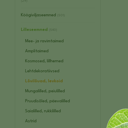
(29)
Köögiviljaseemned
(501)
Lilleseemned
(540)
Mee- ja ravimtaimed
Amplitaimed
Kosmosed, lillherned
Lehtdekoratiivsed
Lõvilõuad, levkoid
Mungalilled, peiulilled
Pruudisõled, päevalilled
Saialilled, rukkililled
Astrid