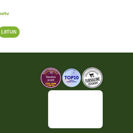
matu
LIITUN