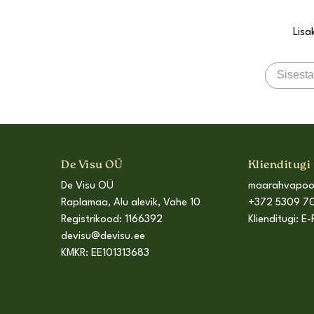
Lisa
De Visu OÜ
Klienditugi
De Visu OÜ
maarahvapo
Raplamaa, Alu alevik, Vahe 10
+372 5309 70
Registrikood: 1166392
Klienditugi: E-
devisu@devisu.ee
KMKR: EE101313683