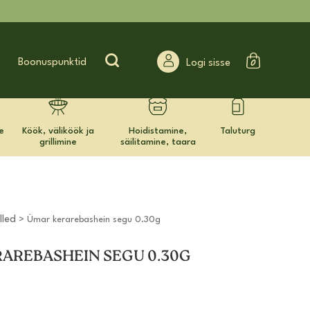
Search for:
Boonuspunktid
Logi sisse
e
Köök, väliköök ja
Hoidistamine,
Taluturg
grillimine
säilitamine, taara
lled
> Ümar kerarebashein segu 0.30g
AREBASHEIN SEGU 0.30G