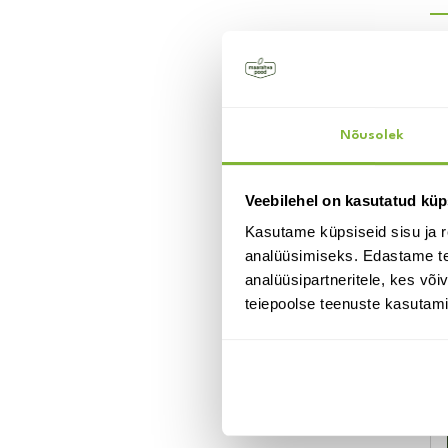
Su
Nõusolek
Veebilehel on kasutatud küp
Kasutame küpsiseid sisu ja r
analüüsimiseks. Edastame tea
analüüsipartneritele, kes võ
teiepoolse teenuste kasutami