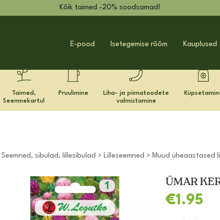
Kõik taimed -20% soodsamad!
E-pood
Isetegemise rõõm
Kauplused
Taimed,
Pruulimine
Liha- ja piimatoodete
Küpsetamin
Seemnekartul
valmistamine
Seemned, sibulad, lillesibulad
Lilleseemned
Muud üheaastased li
>
>
>
ÜMAR KER
€
1.95