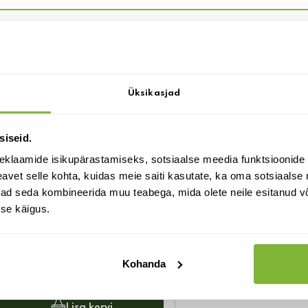
lle võib ka huvi pakkuda:
Üksikasjad
siseid.
eklaamide isikupärastamiseks, sotsiaalse meedia funktsioonide 
vet selle kohta, kuidas meie saiti kasutate, ka oma sotsiaalse 
ivad seda kombineerida muu teabega, mida olete neile esitanud 
se käigus.
Rukkilill Black Beauty S
1.95
€
Kohanda
laos
Lisa korvi