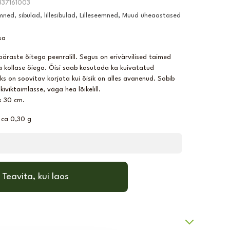
37161003
ned, sibulad, lillesibulad
,
Lilleseemned
,
Muud üheaastased
sa
raste õitega peenralill. Segus on erivärvilised taimed
a kollase õiega. Õisi saab kasutada ka kuivatatud
leks on soovitav korjata kui õisik on alles avanenud. Sobib
kiviktaimlasse, väga hea lõikelill.
s 30 cm.
 ca 0,30 g
Teavita, kui laos