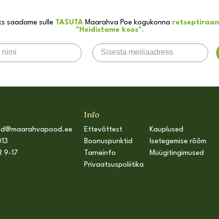
ks saadame sulle
TASUTA
Maarahva Poe kogukonna
retseptiraa
"Hoidistame koos".
Info
od@maarahvapood.ee
Ettevõttest
Kauplused
13
Boonuspunktid
Isetegemise rõõm
R 9-17
Tarneinfo
Müügitingimused
Privaatsuspoliitika