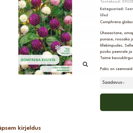
Tootekood:
59038
Kategooriad:
Seem
lilled
Comphrena globo
Üheaastane, omapä
punase, roosaka j
lillekimpudes. Sel
püsiku peenrale ja 
Taime kasvukõrgu
Pakis on seemneid
Saadavus
äpsem kirjeldus