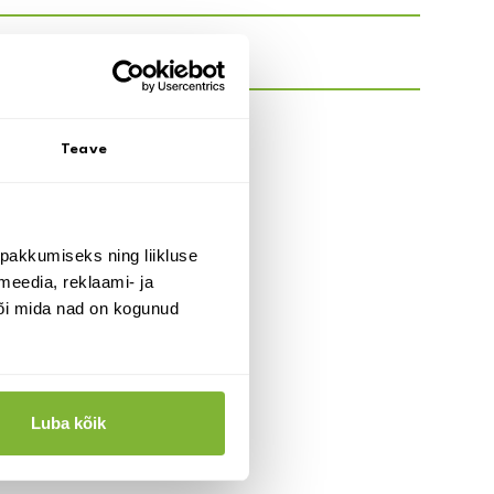
Teave
pakkumiseks ning liikluse
meedia, reklaami- ja
või mida nad on kogunud
Luba kõik