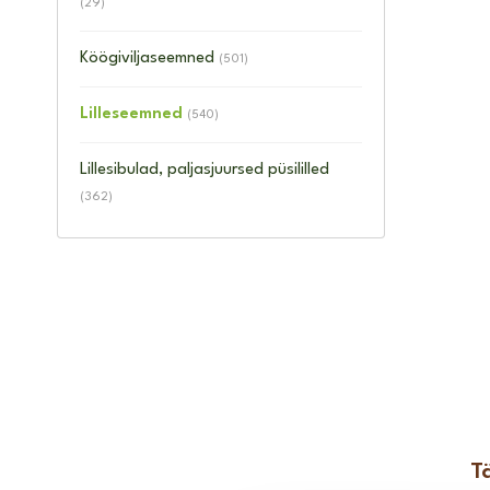
(29)
Köögiviljaseemned
(501)
Lilleseemned
(540)
Lillesibulad, paljasjuursed püsililled
(362)
T