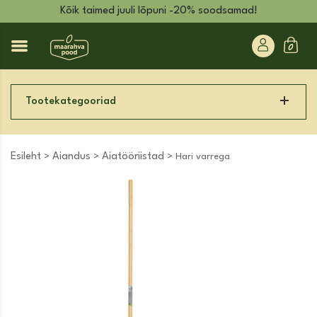
Kõik taimed juuli lõpuni -20% soodsamad!
Tootekategooriad
Esileht
Aiandus
Aiatööriistad
>
>
> Hari varrega