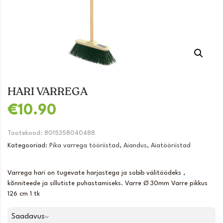
HARI VARREGA
€
10.90
Tootekood:
8015358040488
Kategooriad:
Pika varrega tööriistad
,
Aiandus
,
Aiatööriistad
Varrega hari on tugevate harjastega ja sobib välitöödeks ,
kõnniteede ja sillutiste puhastamiseks. Varre Ø 30mm Varre pikkus
126 cm 1 tk
Saadavus