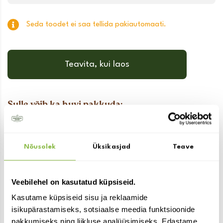
Seda toodet ei saa tellida pakiautomaati.
Teavita, kui laos
Sulle võib ka huvi pakkuda:
Nõusolek
Üksikasjad
Teave
Veebilehel on kasutatud küpsiseid.
Kasutame küpsiseid sisu ja reklaamide
isikupärastamiseks, sotsiaalse meedia funktsioonide
pakkumiseks ning liikluse analüüsimiseks. Edastame