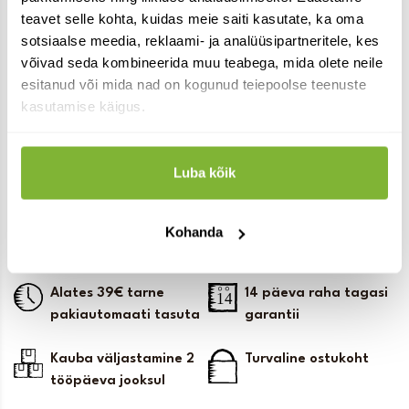
teavet selle kohta, kuidas meie saiti kasutate, ka oma
Trimmer akuga TR20
Trimmeripea
sotsiaalse meedia, reklaami- ja analüüsipartneritele, kes
akutrimmerile TR20
163.00
€
võivad seda kombineerida muu teabega, mida olete neile
11.00
€
laos
esitanud või mida nad on kogunud teiepoolse teenuste
laos
kasutamise käigus.
Lisa korvi
Lisa korvi
Luba kõik
Kohanda
Alates 39€ tarne
14 päeva raha tagasi
pakiautomaati tasuta
garantii
Kauba väljastamine 2
Turvaline ostukoht
tööpäeva jooksul