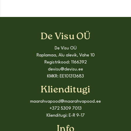
De Visu OÜ
De Visu OÜ
Raplamaa, Alu alevik, Vahe 10
Registrikood: 1166392
devisu@devisu.ee
KMKR: EE101313683
Klienditugi
maarahvapood@maarahvapood.ee
+372 5309 7013
Klienditugi: E-R 9-17
Info