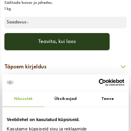
Säilitada kuivas ja jahedas.
1 kg
Saadavus
Teavita, kui laos
Täpsem kirjeldus
Sulle võib ka huvi pakkuda:
Nõusolek
Üksikasjad
Teave
Veebilehel on kasutatud küpsiseid.
Kasutame küpsiseid sisu ja reklaamide