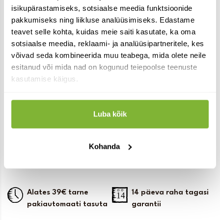
isikupärastamiseks, sotsiaalse meedia funktsioonide
pakkumiseks ning liikluse analüüsimiseks. Edastame
teavet selle kohta, kuidas meie saiti kasutate, ka oma
Keefiri
sotsiaalse meedia, reklaami- ja analüüsipartneritele, kes
fermenteerimiskomplekt
võivad seda kombineerida muu teabega, mida olete neile
1400ml valge, Kefirko
esitanud või mida nad on kogunud teiepoolse teenuste
39.00
€
kasutamise käigus.
laos
Lisa korvi
Luba kõik
Kohanda
Alates 39€ tarne
14 päeva raha tagasi
pakiautomaati tasuta
garantii