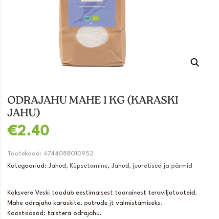
ODRAJAHU MAHE 1 KG (KARASKI
JAHU)
€
2.40
Tootekood:
4744088010952
Kategooriad:
Jahud
,
Küpsetamine
,
Jahud, juuretised ja pärmid
Koksvere Veski toodab eestimaisest toorainest teraviljatooteid.
Mahe odrajahu karaskite, putrude jt valmistamiseks.
Koostisosad: täistera odrajahu.