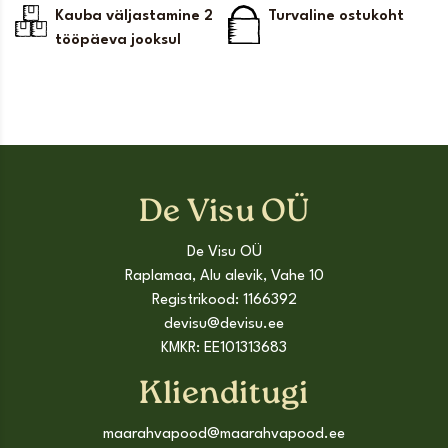
Kauba väljastamine 2
Turvaline ostukoht
tööpäeva jooksul
De Visu OÜ
De Visu OÜ
Raplamaa, Alu alevik, Vahe 10
Registrikood: 1166392
devisu@devisu.ee
KMKR: EE101313683
Klienditugi
maarahvapood@maarahvapood.ee